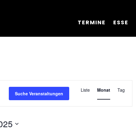
TERMINE
ESSE
Veranstalt
Ansichten-
Liste
Monat
Tag
Suche Veranstaltungen
Navigation
025