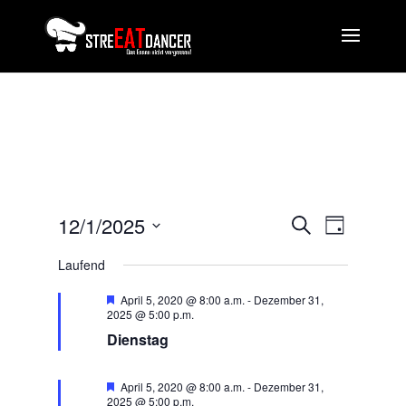
Veranstal
Veranst
12/1/2025
Suche
Tag
Ansicht
Suche
Datum
Navigat
und
Laufend
wählen.
Ansichten,
Empfohlen
April 5, 2020 @ 8:00 a.m.
-
Dezember 31,
Navigation
2025 @ 5:00 p.m.
Dienstag
Empfohlen
April 5, 2020 @ 8:00 a.m.
-
Dezember 31,
2025 @ 5:00 p.m.